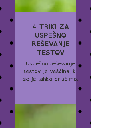
4 TRIKI ZA
USPEŠNO
REŠEVANJE
TESTOV
Uspešno reševanje
testov je veščina, ki
se je lahko priučimo.