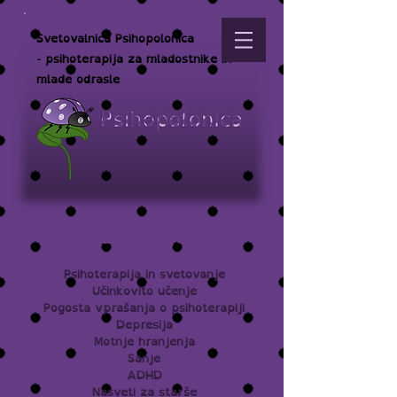
Svetovalnica Psihopolonica
- psihoterapija za mladostnike in
mlade odrasle
Kategorije
Psihoterapija in svetovanje
Učinkovito učenje
Pogosta vprašanja o psihoterapiji
Depresija
Motnje hranjenja
Sanje
ADHD
Nasveti za starše