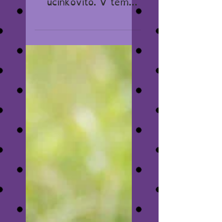
UČINKOVITO
SKUPINSKO
UČENJE
Učenje v skupini toplo
priporočam, saj je zelo
učinkovito. V tem
članku pa si lahko
prebereš, kako naj se
v skupini sploh učite.