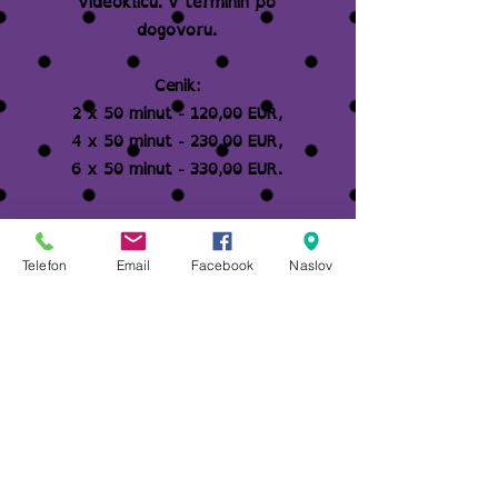
videoklicu. v terminih po
dogovoru.
Cenik:
2 x 50 minut - 120,00 EUR,
4 x 50 minut - 230,00 EUR,
6 x 50 minut - 330,00 EUR.
Prijavi se na tečaj
Telefon
Email
Facebook
Naslov