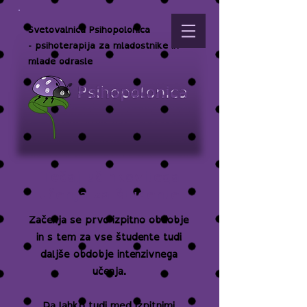
Svetovalnica Psihopolonica
- psihoterapija za mladostnike in
mlade odrasle
Tečaj učinkovitega
učenja za študente
Začenja se prvo izpitno obdobje
in s tem za vse študente tudi
daljše obdobje intenzivnega
učenja.
Da lahko tudi med izpitnimi