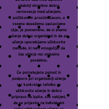
obdobji ohranimo dobro
ravnovesje med učenjem,
počitkom in prostim časom, a
vseeno dosežemo zastavljene
cilje, je pomembno, da si znamo
učenje dobro organizirati in da za
učenje uporabljamo učinkovite
metode, ki nam omogočijo, da
čas učenja res smiselno
porabimo.
Če potrebujete pomoč in
podporo pri organizaciji učenja
ter konkretne tehnike za
učinkovito učenje in dobro
pripravo na izpite, ste vabljeni,
da se prijavite na individualni
tečaj učinkovitega učenja za