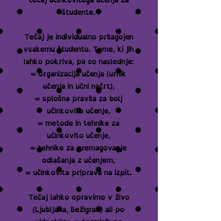
študente.
Tečaj je individualno prilagojen
vsakemu študentu. Teme, ki jih
lahko pokriva, pa so naslednje:
∞ organizacija učenja (urnik
učenja in učni načrt),
∞ splošna pravila za bolj
učinkovito učenje,
∞ metode in tehnike za
učinkovito učenje,
∞ tehnike za premagovanje
odlašanja z učenjem,
∞ učinkovita priprava na izpit.
Tečaj lahko opravimo v živo
(Ljubljana, Bežigrad) ali po