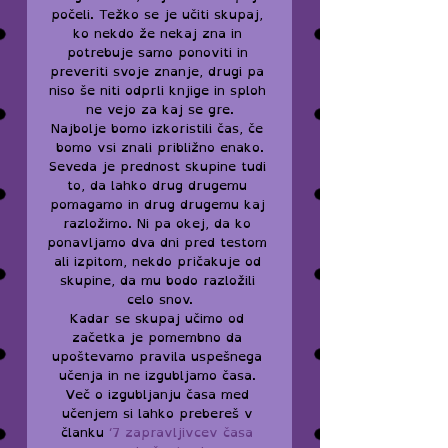
počeli. Težko se je učiti skupaj, 
ko nekdo že nekaj zna in 
potrebuje samo ponoviti in 
preveriti svoje znanje, drugi pa 
niso še niti odprli knjige in sploh 
ne vejo za kaj se gre.
Najbolje bomo izkoristili čas, če 
bomo vsi znali približno enako.
Seveda je prednost skupine tudi 
to, da lahko drug drugemu 
pomagamo in drug drugemu kaj 
razložimo. Ni pa okej, da ko 
ponavljamo dva dni pred testom 
ali izpitom, nekdo pričakuje od 
skupine, da mu bodo razložili 
celo snov.
Kadar se skupaj učimo od 
začetka je pomembno da 
upoštevamo pravila uspešnega 
učenja in ne izgubljamo časa. 
Več o izgubljanju časa med 
učenjem si lahko prebereš v 
članku 
‘7 zapravljivcev časa 