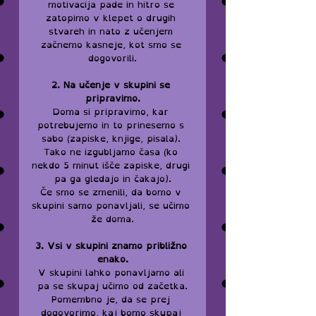
motivacija pade in hitro se 
zatopimo v klepet o drugih 
stvareh in nato z učenjem 
začnemo kasneje, kot smo se 
dogovorili.
2. Na učenje v skupini se 
pripravimo.
Doma si pripravimo, kar 
potrebujemo in to prinesemo s 
sabo (zapiske, knjige, pisala). 
Tako ne izgubljamo časa (ko 
nekdo 5 minut išče zapiske, drugi 
pa ga gledajo in čakajo).
Če smo se zmenili, da bomo v 
skupini samo ponavljali, se učimo 
že doma.
3. Vsi v skupini znamo približno 
enako.
V skupini lahko ponavljamo ali 
pa se skupaj učimo od začetka.
Pomembno je, da se prej 
dogovorimo, kaj bomo skupaj 