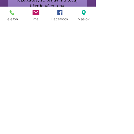
rezultatov, se prijavi na tečaj 
Učenje učenja na 
psihopolonica@gmail.com ali 040 
650 567.
Telefon
Email
Facebook
Naslov
Več o tečaju si lahko prebereš 
na moji spletni strani. (
tukaj
) 
(Članek je informativne narave. 
Vir: Večino znanja o učinkovitem 
učenju sem pridobila na 
spletnem tečajo Learning How 
to Learn in s svojimi iskušnjami 
učenja med študijem.)
Učinkovito učenje