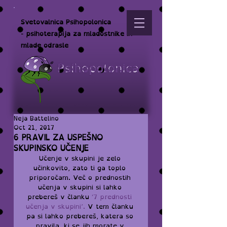
Svetovalnica Psihopolonica
- psihoterapija za mladostnike in
mlade odrasle
Neja Battelino
Oct 21, 2017
6 PRAVIL ZA USPEŠNO
SKUPINSKO UČENJE
Učenje v skupini je zelo 
učinkovito, zato ti ga toplo 
priporočam. Več o prednostih 
učenja v skupini si lahko 
prebereš v članku 
‘7 prednosti 
učenja v skupini’
.
 V tem članku 
pa si lahko prebereš, katera so 
pravila, ki se jih morate v 