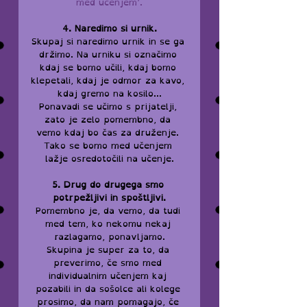
med učenjem’.
4. Naredimo si urnik.
Skupaj si naredimo urnik in se ga 
držimo. Na urniku si označimo 
kdaj se bomo učili, kdaj bomo 
klepetali, kdaj je odmor za kavo, 
kdaj gremo na kosilo...
Ponavadi se učimo s prijatelji, 
zato je zelo pomembno, da 
vemo kdaj bo čas za druženje. 
Tako se bomo med učenjem 
lažje osredotočili na učenje.
5. Drug do drugega smo 
potrpežljivi in spoštljivi.
Pomembno je, da vemo, da tudi 
med tem, ko nekomu nekaj 
razlagamo, ponavljamo.
Skupina je super za to, da 
preverimo, če smo med 
individualnim učenjem kaj 
pozabili in da sošolce ali kolege 
prosimo, da nam pomagajo, če 