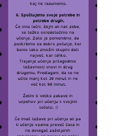
kaj ne razumemo.
6. Spoštujemo svoje potrebe in 
potrebe drugih.
Če smo lačni, žejni ali nas zebe, 
se težko osredotočimo na 
učenje. Zato je pomembno, da 
poskrbimo za dobro počutje, ker 
bomo tako zmožni skupini dati 
največ, kar lahko.
Trajanje učenja prilagodimo 
težavnosti snovi in drug 
drugemu. Predlagam, da se ne 
učite manj kot 30 minut in ne 
več kot 90 minut.
Želim ti veliko zabave in 
uspehov pri učenju s svojimi 
sošolci. :)
Če imaš težave pri učenju ali pa 
ti učenje vzame preveč časa in 
ne dosegaš zaželjenih 