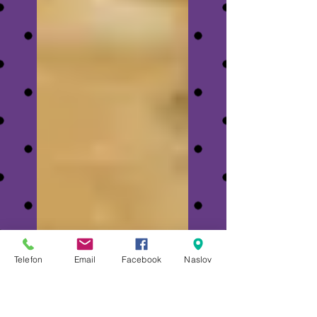
Telefon
Email
Facebook
Naslov