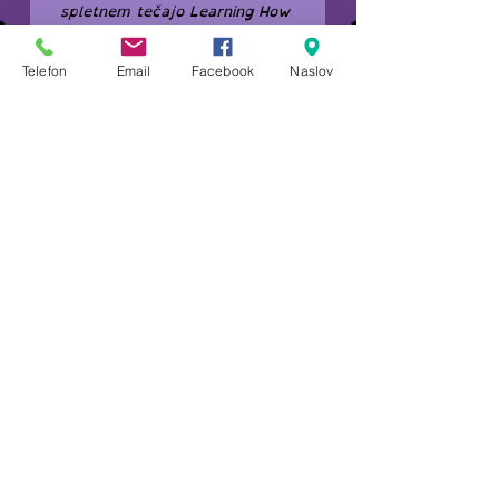
spletnem tečajo Learning How 
to Learn in s svojimi izkušnjami 
učenja med študijem.)
Telefon
Email
Facebook
Naslov
Učinkovito učenje