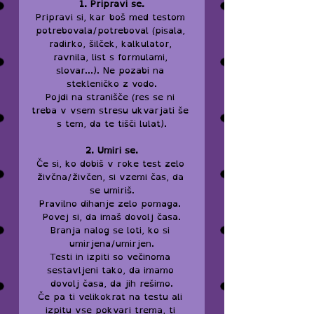
1. Pripravi se.
Pripravi si, kar boš med testom 
potrebovala/potreboval (pisala, 
radirko, šilček, kalkulator, 
ravnila, list s formulami, 
slovar...). Ne pozabi na 
stekleničko z vodo.
Pojdi na stranišče (res se ni 
treba v vsem stresu ukvarjati še 
s tem, da te tišči lulat).
2. Umiri se.
Če si, ko dobiš v roke test zelo 
živčna/živčen, si vzemi čas, da 
se umiriš.
Pravilno dihanje zelo pomaga. 
Povej si, da imaš dovolj časa.
Branja nalog se loti, ko si 
umirjena/umirjen.
Testi in izpiti so večinoma 
sestavljeni tako, da imamo 
dovolj časa, da jih rešimo.
Če pa ti velikokrat na testu ali 
izpitu vse pokvari trema, ti 