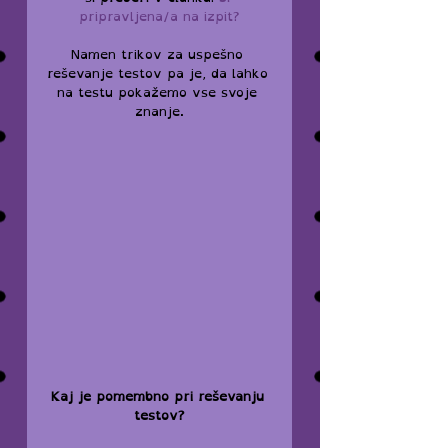
pripravljena/a na izpit?
Namen trikov za uspešno 
reševanje testov pa je, da lahko 
na testu pokažemo vse svoje 
znanje.
Kaj je pomembno pri reševanju 
testov?