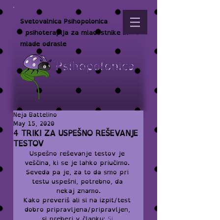
Svetovalnica Psihopolonica
- psihoterapija za mladostnike in
mlade odrasle
Neja Battelino
May 15, 2020
4 TRIKI ZA USPEŠNO REŠEVANJE
TESTOV
Uspešno reševanje testov je 
veščina, ki se je lahko priučimo. 
Seveda pa je, za to da smo pri 
testu uspešni, potrebno, da 
nekaj znamo.
Kako preveriš ali si na izpit/test 
dobro pripravljena/pripravljen, 
si preberi v članku: 
Si 