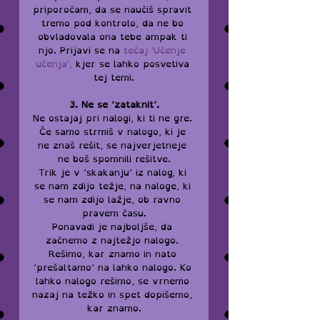
priporočam, da se naučiš spravit 
tremo pod kontrolo, da ne bo 
obvladovala ona tebe ampak ti 
njo. Prijavi se na 
tečaj 'Učenje 
učenja',
 kjer se lahko posvetiva 
tej temi.
3. Ne se ’zataknit’.
Ne ostajaj pri nalogi, ki ti ne gre. 
Če samo strmiš v nalogo, ki je 
ne znaš rešit, se najverjetneje 
ne boš spomnili rešitve.
Trik je v ’skakanju’ iz nalog, ki 
se nam zdijo težje, na naloge, ki 
se nam zdijo lažje, ob ravno 
pravem času.
Ponavadi je najboljše, da 
začnemo z najtežjo nalogo. 
Rešimo, kar znamo in nato 
’prešaltamo’ na lahko nalogo. Ko 
lahko nalogo rešimo, se vrnemo 
nazaj na težko in spet dopišemo, 
kar znamo.