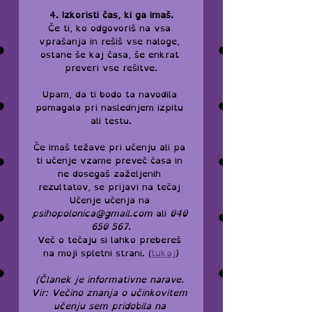
4. Izkoristi čas, ki ga imaš.
Če ti, ko odgovoriš na vsa 
vprašanja in rešiš vse naloge, 
ostane še kaj časa, še enkrat 
preveri vse rešitve.
Upam, da ti bodo ta navodila 
pomagala pri naslednjem izpitu 
ali testu.
Če imaš težave pri učenju ali pa 
ti učenje vzame preveč časa in 
ne dosegaš zaželjenih 
rezultatov, se prijavi na tečaj 
Učenje učenja na 
psihopolonica@gmail.com
 ali 
040 
650 567
.
Več o tečaju si lahko prebereš 
na moji spletni strani. (
tukaj
)
(Članek je informativne narave. 
Vir: Večino znanja o učinkovitem 
učenju sem pridobila na 