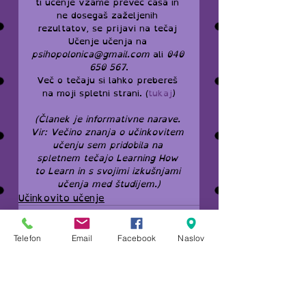
ti učenje vzame preveč časa in 
ne dosegaš zaželjenih 
rezultatov, se prijavi na tečaj 
Učenje učenja na 
psihopolonica@gmail.com
 ali 
040 
650 567
.
Več o tečaju si lahko prebereš 
na moji spletni strani. (
tukaj
)
(Članek je informativne narave. 
Vir: Večino znanja o učinkovitem 
učenju sem pridobila na 
spletnem tečajo Learning How 
to Learn in s svojimi izkušnjami 
učenja med študijem.)
Učinkovito učenje
Telefon
Email
Facebook
Naslov