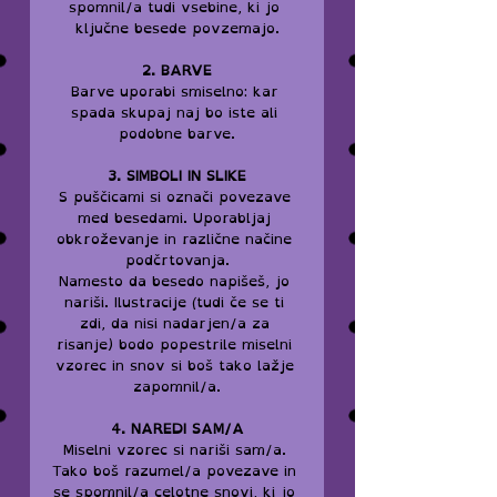
spomnil/a tudi vsebine, ki jo 
ključne besede povzemajo.
2. BARVE
Barve uporabi smiselno: kar 
spada skupaj naj bo iste ali 
podobne barve.
3. SIMBOLI IN SLIKE
S puščicami si označi povezave 
med besedami. Uporabljaj 
obkroževanje in različne načine 
podčrtovanja.
Namesto da besedo napišeš, jo 
nariši. Ilustracije (tudi če se ti 
zdi, da nisi nadarjen/a za 
risanje) bodo popestrile miselni 
vzorec in snov si boš tako lažje 
zapomnil/a.
4. NAREDI SAM/A
Miselni vzorec si nariši sam/a. 
Tako boš razumel/a povezave in 
se spomnil/a celotne snovi, ki jo 