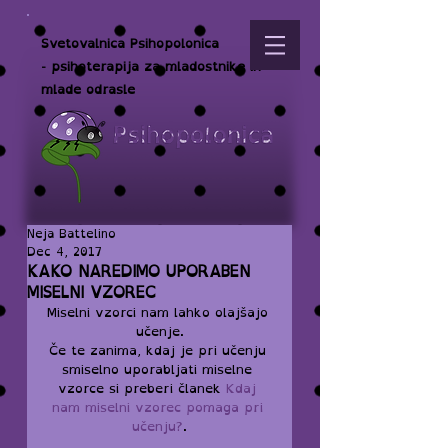
Svetovalnica Psihopolonica
- psihoterapija za mladostnike in
mlade odrasle
Neja Battelino
Dec 4, 2017
KAKO NAREDIMO UPORABEN
MISELNI VZOREC
Miselni vzorci nam lahko olajšajo 
učenje.
Če te zanima, kdaj je pri učenju 
smiselno uporabljati miselne 
vzorce si preberi članek 
Kdaj 
nam miselni vzorec pomaga pri 
učenju?
.