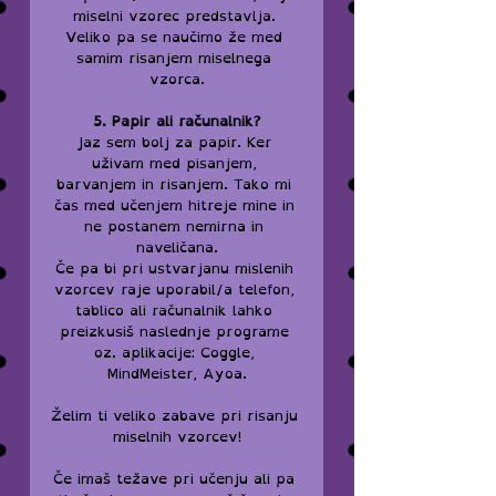
miselni vzorec predstavlja. 
Veliko pa se naučimo že med 
samim risanjem miselnega 
vzorca.
5. Papir ali računalnik?
Jaz sem bolj za papir. Ker 
uživam med pisanjem, 
barvanjem in risanjem. Tako mi 
čas med učenjem hitreje mine in 
ne postanem nemirna in 
naveličana.
Če pa bi pri ustvarjanu mislenih 
vzorcev raje uporabil/a telefon, 
tablico ali računalnik lahko 
preizkusiš naslednje programe 
oz. aplikacije: Coggle, 
MindMeister, Ayoa.
Želim ti veliko zabave pri risanju 
miselnih vzorcev!
Če imaš težave pri učenju ali pa 